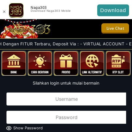
Naga303
Download
×
Download Naga303 Mobile
Live Chat
FITUR Terbaru, Deposit Via : - VIRTUAL ACCOUNT - E-WALLET 
Silahkan login untuk mulai bermain
Show Password